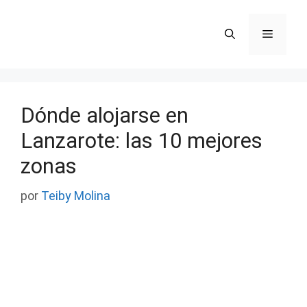
Saltar
al
Menú
contenido
Dónde alojarse en
Lanzarote: las 10 mejores
zonas
por
Teiby Molina