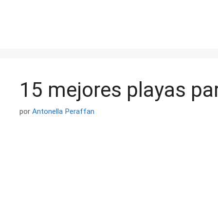
Saltar
al
contenido
15 mejores playas par
por
Antonella Peraffan