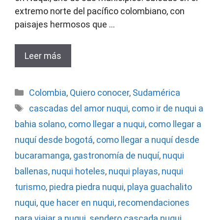
extremo norte del pacífico colombiano, con
paisajes hermosos que …
Leer más
Categorías
Colombia
,
Quiero conocer
,
Sudamérica
Etiquetas
cascadas del amor nuqui
,
como ir de nuqui a
bahia solano
,
como llegar a nuqui
,
como llegar a
nuquí desde bogotá
,
como llegar a nuquí desde
bucaramanga
,
gastronomía de nuquí
,
nuqui
ballenas
,
nuqui hoteles
,
nuqui playas
,
nuqui
turismo
,
piedra piedra nuqui
,
playa guachalito
nuqui
,
que hacer en nuqui
,
recomendaciones
para viajar a nuqui
,
sendero cascada nuqui