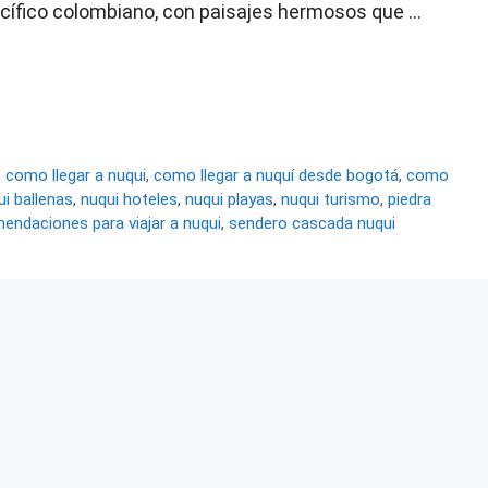
acífico colombiano, con paisajes hermosos que …
,
como llegar a nuqui
,
como llegar a nuquí desde bogotá
,
como
ui ballenas
,
nuqui hoteles
,
nuqui playas
,
nuqui turismo
,
piedra
endaciones para viajar a nuqui
,
sendero cascada nuqui