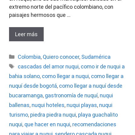
extremo norte del pacífico colombiano, con
paisajes hermosos que …
Leer más
Categorías
Colombia
,
Quiero conocer
,
Sudamérica
Etiquetas
cascadas del amor nuqui
,
como ir de nuqui a
bahia solano
,
como llegar a nuqui
,
como llegar a
nuquí desde bogotá
,
como llegar a nuquí desde
bucaramanga
,
gastronomía de nuquí
,
nuqui
ballenas
,
nuqui hoteles
,
nuqui playas
,
nuqui
turismo
,
piedra piedra nuqui
,
playa guachalito
nuqui
,
que hacer en nuqui
,
recomendaciones
para viajar a nuqui
,
sendero cascada nuqui