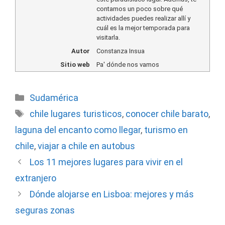
contamos un poco sobre qué
actividades puedes realizar allí y
cuál es la mejor temporada para
visitarla.
Autor
Constanza Insua
Sitio web
Pa' dónde nos vamos
Categorías
Sudamérica
Etiquetas
chile lugares turisticos
,
conocer chile barato
,
laguna del encanto como llegar
,
turismo en
chile
,
viajar a chile en autobus
Los 11 mejores lugares para vivir en el
extranjero
Dónde alojarse en Lisboa: mejores y más
seguras zonas