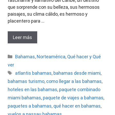
fascinante y llamativo del Caribe, un destino
que sorprende con su belleza, sus hermosos
paisajes, su clima cálido, es hermoso y
placentero para …
Leer más
Categorías
Bahamas
,
Norteamérica
,
Qué hacer y Qué
ver
Etiquetas
atlantis bahamas
,
bahamas desde miami
,
bahamas turismo
,
como llegar a las bahamas
,
hoteles en las bahamas
,
paquete combinado
miami bahamas
,
paquete de viajes a bahamas
,
paquetes a bahamas
,
qué hacer en bahamas
,
vuelos a nassau bahamas