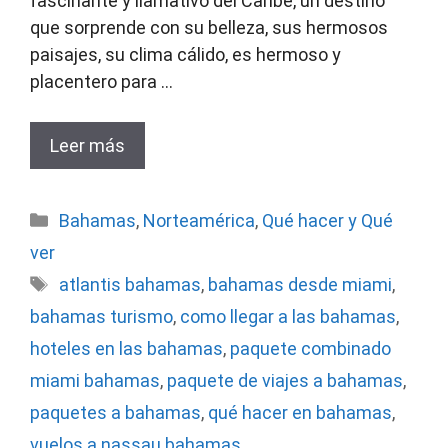
fascinante y llamativo del Caribe, un destino
que sorprende con su belleza, sus hermosos
paisajes, su clima cálido, es hermoso y
placentero para …
Leer más
Categorías
Bahamas
,
Norteamérica
,
Qué hacer y Qué
ver
Etiquetas
atlantis bahamas
,
bahamas desde miami
,
bahamas turismo
,
como llegar a las bahamas
,
hoteles en las bahamas
,
paquete combinado
miami bahamas
,
paquete de viajes a bahamas
,
paquetes a bahamas
,
qué hacer en bahamas
,
vuelos a nassau bahamas