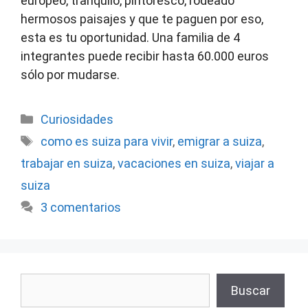
europeo, tranquilo, pintoresco, rodeado
hermosos paisajes y que te paguen por eso,
esta es tu oportunidad. Una familia de 4
integrantes puede recibir hasta 60.000 euros
sólo por mudarse.
Categorías
Curiosidades
Etiquetas
como es suiza para vivir
,
emigrar a suiza
,
trabajar en suiza
,
vacaciones en suiza
,
viajar a
suiza
3 comentarios
Buscar
Buscar