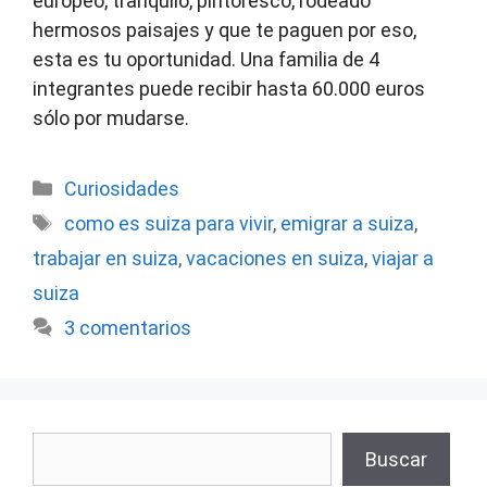
europeo, tranquilo, pintoresco, rodeado
hermosos paisajes y que te paguen por eso,
esta es tu oportunidad. Una familia de 4
integrantes puede recibir hasta 60.000 euros
sólo por mudarse.
Categorías
Curiosidades
Etiquetas
como es suiza para vivir
,
emigrar a suiza
,
trabajar en suiza
,
vacaciones en suiza
,
viajar a
suiza
3 comentarios
Buscar
Buscar