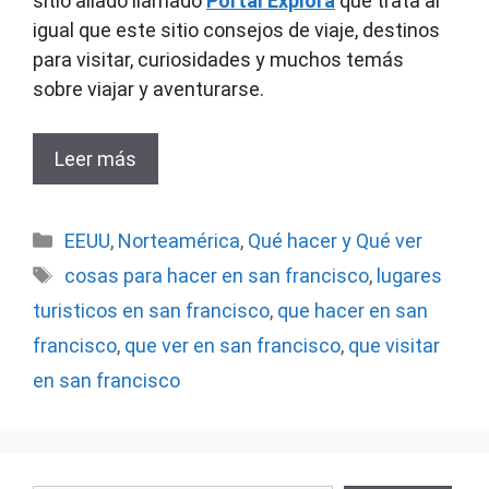
sitio aliado llamado
Portal Explora
que trata al
igual que este sitio consejos de viaje, destinos
para visitar, curiosidades y muchos temás
sobre viajar y aventurarse.
Leer más
Categorías
EEUU
,
Norteamérica
,
Qué hacer y Qué ver
Etiquetas
cosas para hacer en san francisco
,
lugares
turisticos en san francisco
,
que hacer en san
francisco
,
que ver en san francisco
,
que visitar
en san francisco