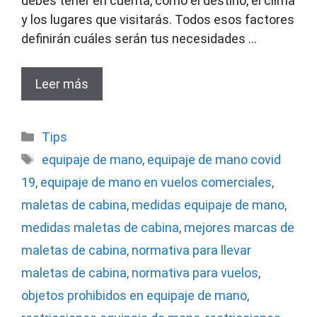
debes tener en cuenta, como el destino, el clima
y los lugares que visitarás. Todos esos factores
definirán cuáles serán tus necesidades …
Leer más
Categorías
Tips
Etiquetas
equipaje de mano
,
equipaje de mano covid
19
,
equipaje de mano en vuelos comerciales
,
maletas de cabina
,
medidas equipaje de mano
,
medidas maletas de cabina
,
mejores marcas de
maletas de cabina
,
normativa para llevar
maletas de cabina
,
normativa para vuelos
,
objetos prohibidos en equipaje de mano
,