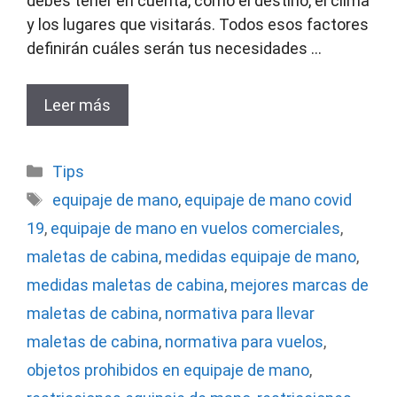
debes tener en cuenta, como el destino, el clima
y los lugares que visitarás. Todos esos factores
definirán cuáles serán tus necesidades …
Leer más
Categorías
Tips
Etiquetas
equipaje de mano
,
equipaje de mano covid
19
,
equipaje de mano en vuelos comerciales
,
maletas de cabina
,
medidas equipaje de mano
,
medidas maletas de cabina
,
mejores marcas de
maletas de cabina
,
normativa para llevar
maletas de cabina
,
normativa para vuelos
,
objetos prohibidos en equipaje de mano
,