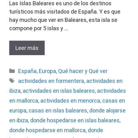
Las Islas Baleares es uno de los destinos
turísticos más visitados de España. Y es que
hay mucho que ver en Baleares, esta isla se
compone por 5 islas y …
Leer más
Categorías
España
,
Europa
,
Qué hacer y Qué ver
Etiquetas
actividades en formentera
,
actividades en
ibiza
,
actividades en islas baleares
,
actividades
en mallorca
,
actividades en menorca
,
casas en
europa
,
casas en islas baleares
,
donde alojarse
en ibiza
,
donde hospedarse en islas baleares
,
donde hospedarse en mallorca
,
donde