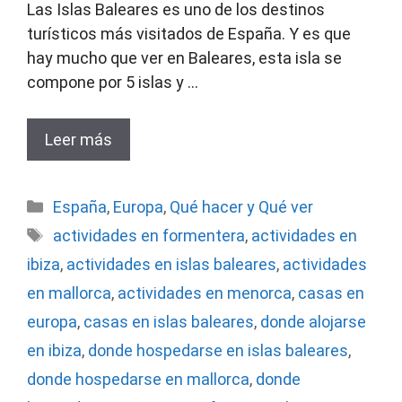
Las Islas Baleares es uno de los destinos
turísticos más visitados de España. Y es que
hay mucho que ver en Baleares, esta isla se
compone por 5 islas y …
Leer más
Categorías
España
,
Europa
,
Qué hacer y Qué ver
Etiquetas
actividades en formentera
,
actividades en
ibiza
,
actividades en islas baleares
,
actividades
en mallorca
,
actividades en menorca
,
casas en
europa
,
casas en islas baleares
,
donde alojarse
en ibiza
,
donde hospedarse en islas baleares
,
donde hospedarse en mallorca
,
donde