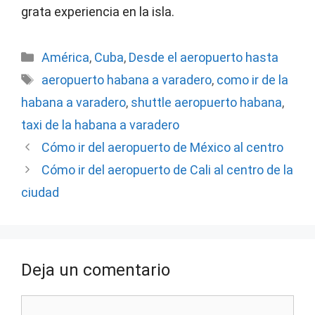
grata experiencia en la isla.
Categorías
América
,
Cuba
,
Desde el aeropuerto hasta
Etiquetas
aeropuerto habana a varadero
,
como ir de la
habana a varadero
,
shuttle aeropuerto habana
,
taxi de la habana a varadero
Cómo ir del aeropuerto de México al centro
Cómo ir del aeropuerto de Cali al centro de la
ciudad
Deja un comentario
Comentario