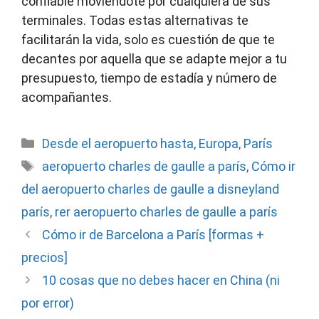
confiable moviéndote por cualquiera de sus
terminales. Todas estas alternativas te
facilitarán la vida, solo es cuestión de que te
decantes por aquella que se adapte mejor a tu
presupuesto, tiempo de estadía y número de
acompañantes.
Categorías
Desde el aeropuerto hasta
,
Europa
,
París
Etiquetas
aeropuerto charles de gaulle a parís
,
Cómo ir
del aeropuerto charles de gaulle a disneyland
parís
,
rer aeropuerto charles de gaulle a parís
Cómo ir de Barcelona a París [formas +
precios]
10 cosas que no debes hacer en China (ni
por error)