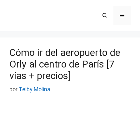
Saltar
al
Menú
contenido
Cómo ir del aeropuerto de
Orly al centro de París [7
vías + precios]
por
Teiby Molina