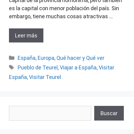
capital de la provincia homónima, pero también
es la capital con menor población del país. Sin
embargo, tiene muchas cosas atractivas …
Leer más
Categorías
España
,
Europa
,
Qué hacer y Qué ver
Etiquetas
Pueblo de Teurel
,
Viajar a España
,
Visitar
España
,
Visitar Teurel
Buscar
Buscar