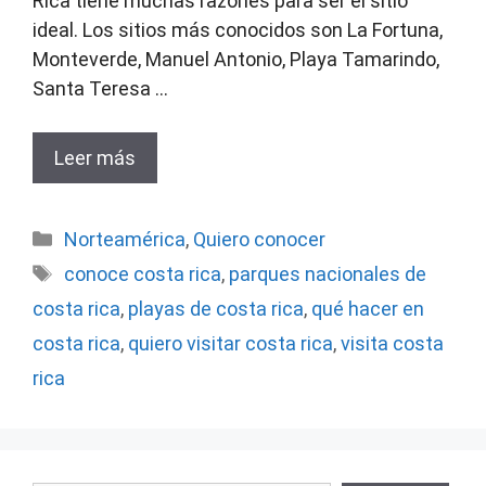
Rica tiene muchas razones para ser el sitio
ideal. Los sitios más conocidos son La Fortuna,
Monteverde, Manuel Antonio, Playa Tamarindo,
Santa Teresa …
Leer más
Categorías
Norteamérica
,
Quiero conocer
Etiquetas
conoce costa rica
,
parques nacionales de
costa rica
,
playas de costa rica
,
qué hacer en
costa rica
,
quiero visitar costa rica
,
visita costa
rica