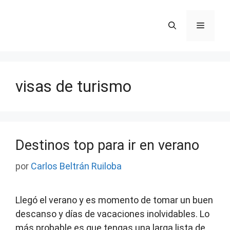
Saltar
al
Menú
contenido
visas de turismo
Destinos top para ir en verano
por
Carlos Beltrán Ruiloba
Llegó el verano y es momento de tomar un buen
descanso y días de vacaciones inolvidables. Lo
más probable es que tengas una larga lista de