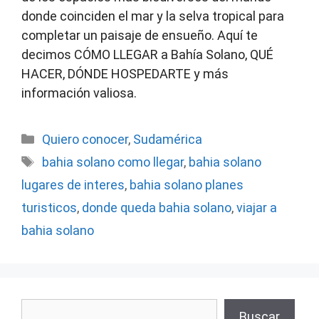
donde coinciden el mar y la selva tropical para
completar un paisaje de ensueño. Aquí te
decimos CÓMO LLEGAR a Bahía Solano, QUÉ
HACER, DÓNDE HOSPEDARTE y más
información valiosa.
Categorías
Quiero conocer
,
Sudamérica
Etiquetas
bahia solano como llegar
,
bahia solano
lugares de interes
,
bahia solano planes
turisticos
,
donde queda bahia solano
,
viajar a
bahia solano
Buscar
Buscar