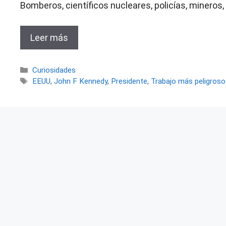
Bomberos, científicos nucleares, policías, mineros,
Leer más
Categorías
Curiosidades
Etiquetas
EEUU
,
John F Kennedy
,
Presidente
,
Trabajo más peligros