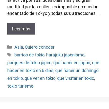
atractiva por sus luces brillantes y su gran
multitud por las calles, es imposible no quedar
encantado de Tokyo y todas sus atracciones. …
Leer más
Categorías
Asia
,
Quiero conocer
Etiquetas
barrios de tokio
,
harajuku japonismo
,
parques de tokio japon
,
que hacer en japon
,
que
hacer en tokio en 6 dias
,
que hacer un domingo
en tokio
,
que ver en tokio
,
que visitar en tokio
,
tokio turismo