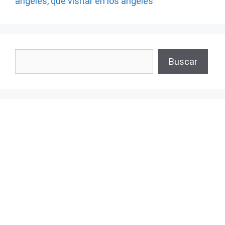
angeles
,
que visitar en los angeles
Buscar
Buscar