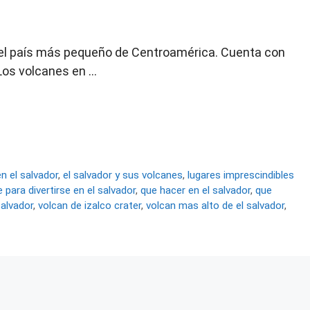
s el país más pequeño de Centroamérica. Cuenta con
 Los volcanes en …
n el salvador
,
el salvador y sus volcanes
,
lugares imprescindibles
 para divertirse en el salvador
,
que hacer en el salvador
,
que
salvador
,
volcan de izalco crater
,
volcan mas alto de el salvador
,