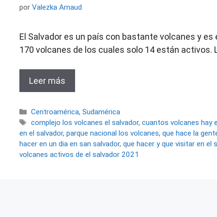
por
Valezka Arnaud
El Salvador es un país con bastante volcanes y e
170 volcanes de los cuales solo 14 están activos.
Leer más
Categorías
Centroamérica
,
Sudamérica
Etiquetas
complejo los volcanes el salvador
,
cuantos volcanes hay e
en el salvador
,
parque nacional los volcanes
,
que hace la gente
hacer en un dia en san salvador
,
que hacer y que visitar en el 
volcanes activos de el salvador 2021