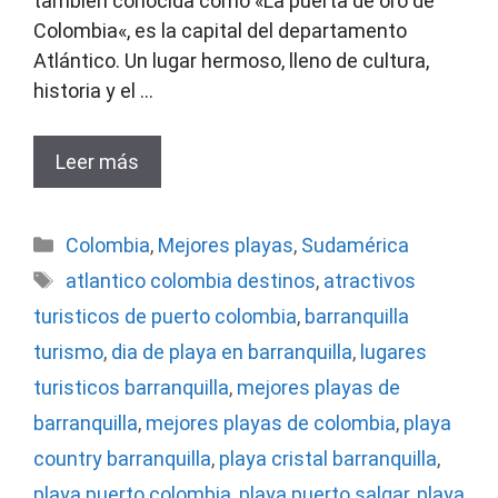
también conocida como «La puerta de oro de
Colombia«, es la capital del departamento
Atlántico. Un lugar hermoso, lleno de cultura,
historia y el …
Leer más
Categorías
Colombia
,
Mejores playas
,
Sudamérica
Etiquetas
atlantico colombia destinos
,
atractivos
turisticos de puerto colombia
,
barranquilla
turismo
,
dia de playa en barranquilla
,
lugares
turisticos barranquilla
,
mejores playas de
barranquilla
,
mejores playas de colombia
,
playa
country barranquilla
,
playa cristal barranquilla
,
playa puerto colombia
,
playa puerto salgar
,
playa