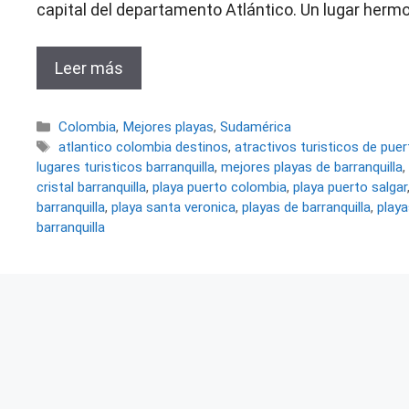
capital del departamento Atlántico. Un lugar hermoso
Leer más
Categorías
Colombia
,
Mejores playas
,
Sudamérica
Etiquetas
atlantico colombia destinos
,
atractivos turisticos de pue
lugares turisticos barranquilla
,
mejores playas de barranquilla
,
cristal barranquilla
,
playa puerto colombia
,
playa puerto salgar
barranquilla
,
playa santa veronica
,
playas de barranquilla
,
playa
barranquilla