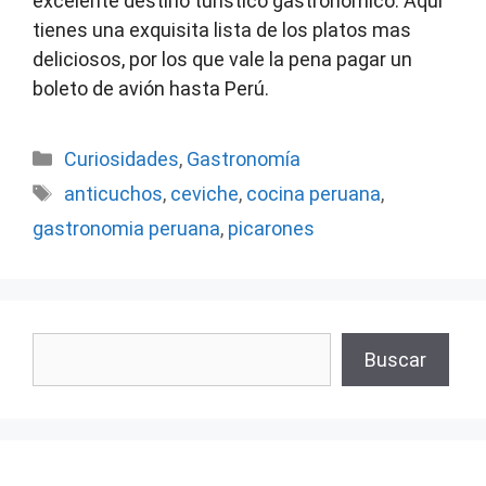
excelente destino turístico gastronómico. Aquí
tienes una exquisita lista de los platos mas
deliciosos, por los que vale la pena pagar un
boleto de avión hasta Perú.
Categorías
Curiosidades
,
Gastronomía
Etiquetas
anticuchos
,
ceviche
,
cocina peruana
,
gastronomia peruana
,
picarones
Buscar
Buscar