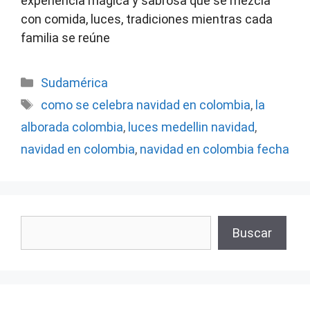
experiencia mágica y sabrosa que se mezcla
con comida, luces, tradiciones mientras cada
familia se reúne
Categorías
Sudamérica
Etiquetas
como se celebra navidad en colombia
,
la
alborada colombia
,
luces medellin navidad
,
navidad en colombia
,
navidad en colombia fecha
Buscar
Buscar