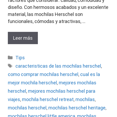
factores que considerar: calidad, comodidad y
diseño. Con hermosos acabados y un excelente
material, las mochilas Herschel son
funcionales, cómodas y atractivas, …
Leer más
Categorías
Tips
Etiquetas
caracteristicas de las mochilas herschel
,
como comprar mochilas herschel
,
cual es la
mejor mochila herschel
,
mejores mochilas
herschel
,
mejores mochilas herschel para
viajes
,
mochila herschel retreat
,
mochilas
,
mochilas herschel
,
mochilas herschel heritage
,
mochilas herschel little america
,
mochilas