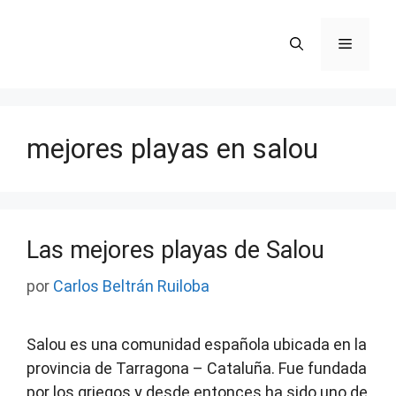
Saltar
al
Menú
contenido
mejores playas en salou
Las mejores playas de Salou
por
Carlos Beltrán Ruiloba
Salou es una comunidad española ubicada en la
provincia de Tarragona – Cataluña. Fue fundada
por los griegos y desde entonces ha sido uno de