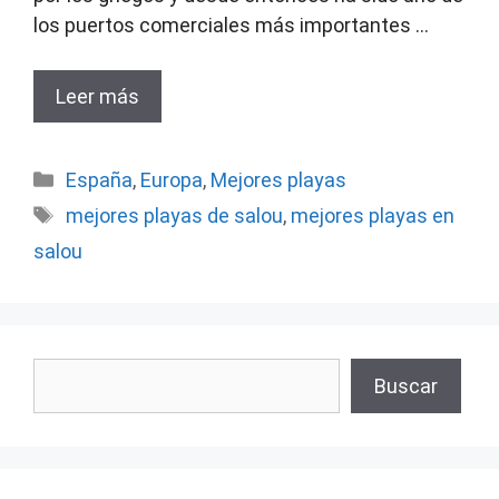
los puertos comerciales más importantes …
Leer más
Categorías
España
,
Europa
,
Mejores playas
Etiquetas
mejores playas de salou
,
mejores playas en
salou
Buscar
Buscar