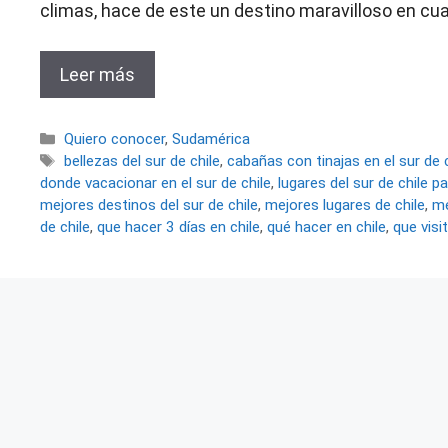
climas, hace de este un destino maravilloso en cua
Leer más
Categorías
Quiero conocer
,
Sudamérica
Etiquetas
bellezas del sur de chile
,
cabañas con tinajas en el sur de 
donde vacacionar en el sur de chile
,
lugares del sur de chile par
mejores destinos del sur de chile
,
mejores lugares de chile
,
me
de chile
,
que hacer 3 días en chile
,
qué hacer en chile
,
que visit