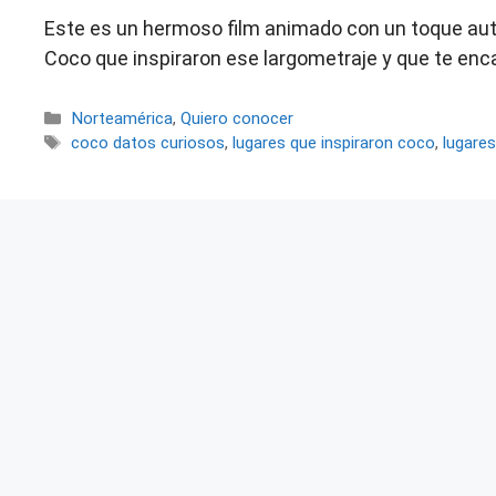
Este es un hermoso film animado con un toque auté
Coco que inspiraron ese largometraje y que te enca
Categorías
Norteamérica
,
Quiero conocer
Etiquetas
coco datos curiosos
,
lugares que inspiraron coco
,
lugare