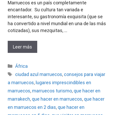
Marruecos es un país completamente
encantador. Su cultura tan variada e
interesante, su gastronomía exquisita (que se
ha convertido a nivel mundial en una de las más
cotizadas), sus mezquitas, …
Leer más
Categorías
África
Etiquetas
ciudad azul marruecos
,
consejos para viajar
a marruecos
,
lugares imprescindibles en
marruecos
,
marruecos turismo
,
que hacer en
marrakech
,
que hacer en marruecos
,
que hacer
en marruecos en 2 dias
,
que hacer en