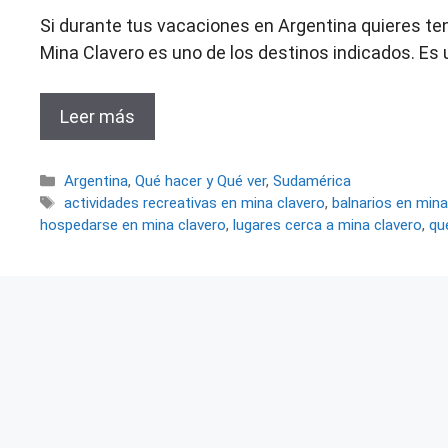
Si durante tus vacaciones en Argentina quieres ten
Mina Clavero es uno de los destinos indicados. Es 
Leer más
Categorías
Argentina
,
Qué hacer y Qué ver
,
Sudamérica
Etiquetas
actividades recreativas en mina clavero
,
balnarios en mina
hospedarse en mina clavero
,
lugares cerca a mina clavero
,
qu