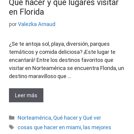
Qué hacer y qué lugares visitar
en Florida
por
Valezka Arnaud
¿Se te antoja sol, playa, diversión, parques
temáticos y comida deliciosa? ¡Este lugar te
encantará! Entre los destinos favoritos que
visitar en Norteamérica se encuentra Florida, un
destino maravilloso que …
Leer más
Categorías
Norteamérica
,
Qué hacer y Qué ver
Etiquetas
cosas que hacer en miami
,
las mejores