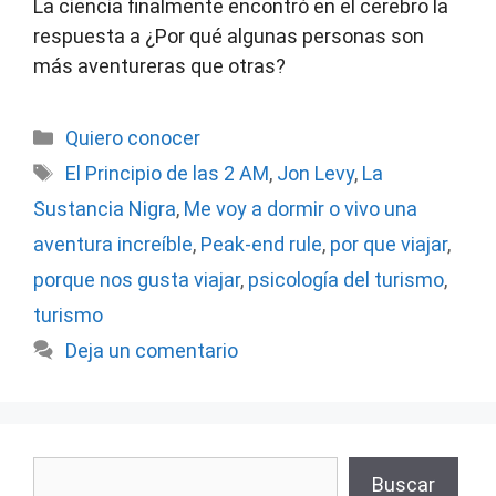
La ciencia finalmente encontró en el cerebro la
respuesta a ¿Por qué algunas personas son
más aventureras que otras?
Categorías
Quiero conocer
Etiquetas
El Principio de las 2 AM
,
Jon Levy
,
La
Sustancia Nigra
,
Me voy a dormir o vivo una
aventura increíble
,
Peak-end rule
,
por que viajar
,
porque nos gusta viajar
,
psicología del turismo
,
turismo
Deja un comentario
Buscar
Buscar