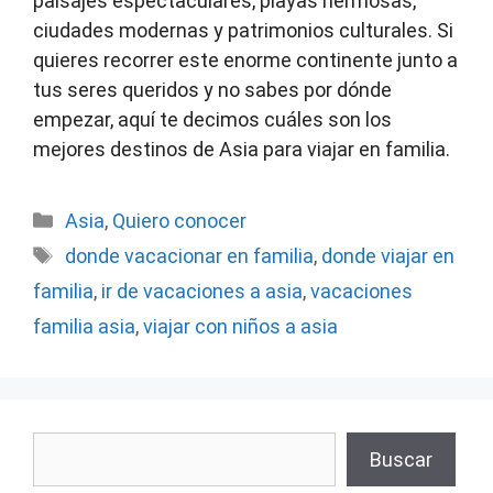
paisajes espectaculares, playas hermosas,
ciudades modernas y patrimonios culturales. Si
quieres recorrer este enorme continente junto a
tus seres queridos y no sabes por dónde
empezar, aquí te decimos cuáles son los
mejores destinos de Asia para viajar en familia.
Categorías
Asia
,
Quiero conocer
Etiquetas
donde vacacionar en familia
,
donde viajar en
familia
,
ir de vacaciones a asia
,
vacaciones
familia asia
,
viajar con niños a asia
Buscar
Buscar