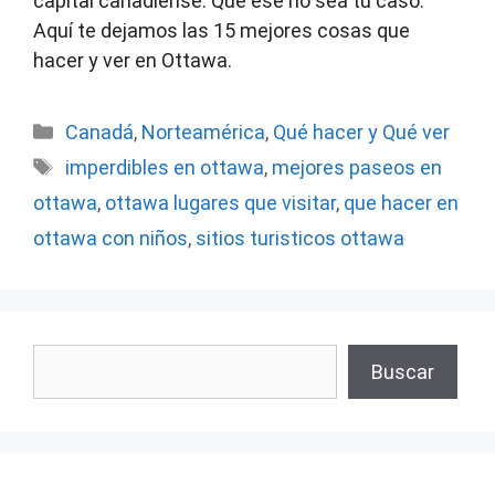
capital canadiense. Que ese no sea tu caso.
Aquí te dejamos las 15 mejores cosas que
hacer y ver en Ottawa.
Categorías
Canadá
,
Norteamérica
,
Qué hacer y Qué ver
Etiquetas
imperdibles en ottawa
,
mejores paseos en
ottawa
,
ottawa lugares que visitar
,
que hacer en
ottawa con niños
,
sitios turisticos ottawa
Buscar
Buscar