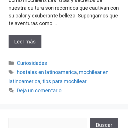
como mochilero. Las rutas y secretos de
nuestra cultura son recorridos que cautivan con
su calor y exuberante belleza. Supongamos que
te aventuras como …
Leer más
Categorías
Curiosidades
Etiquetas
hostales en latinoamerica
,
mochilear en
latinoamerica
,
tips para mochilear
Deja un comentario
Buscar
Buscar