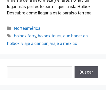
amante de la naturaleza y el arte, no hay un
lugar más perfecto para ti que la isla Holbox.
Descubre cómo llegar a este paraíso terrenal.
Categorías
Norteamérica
Etiquetas
holbox ferry
,
holbox tours
,
que hacer en
holbox
,
viaje a cancun
,
viaje a mexico
Buscar
Buscar