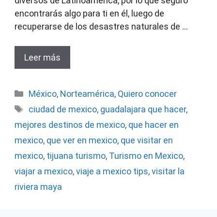
diversos de Latinoamérica, por lo que seguro
encontrarás algo para ti en él, luego de
recuperarse de los desastres naturales de …
Leer más
Categorías
México
,
Norteamérica
,
Quiero conocer
Etiquetas
ciudad de mexico
,
guadalajara que hacer
,
mejores destinos de mexico
,
que hacer en
mexico
,
que ver en mexico
,
que visitar en
mexico
,
tijuana turismo
,
Turismo en Mexico
,
viajar a mexico
,
viaje a mexico tips
,
visitar la
riviera maya