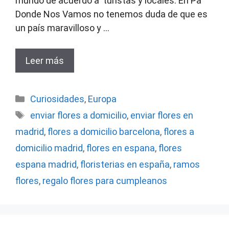
mundo de acuerdo a turistas y locales. En Pa’
Donde Nos Vamos no tenemos duda de que es
un país maravilloso y …
Leer más
Categorías
Curiosidades
,
Europa
Etiquetas
enviar flores a domicilio
,
enviar flores en
madrid
,
flores a domicilio barcelona
,
flores a
domicilio madrid
,
flores en espana
,
flores
espana madrid
,
floristerias en españa
,
ramos
flores
,
regalo flores para cumpleanos