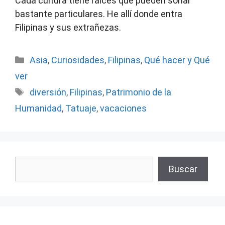
Cada cultura tiene raíces que pueden sonar
bastante particulares. He allí donde entra
Filipinas y sus extrañezas.
Categorías
Asia
,
Curiosidades
,
Filipinas
,
Qué hacer y Qué
ver
Etiquetas
diversión
,
Filipinas
,
Patrimonio de la
Humanidad
,
Tatuaje
,
vacaciones
Buscar
Buscar