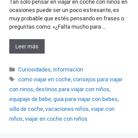
Tan solo pensar en viajar en coche con niños en
ocasiones puede ser un poco estresante, es
muy probable que estés pensando en frases o
preguntas como: «¿Falta mucho para …
Leer más
Categorías
Curiosidades
,
Información
Etiquetas
como viajar en coche
,
consejos para viajar
con ninos
,
destinos para viajar con niños
,
equipaje de bebe
,
guia para viajar con bebes
,
silla de coche
,
vacaciones niños
,
viajar con
niños
,
viajar en coche con niños