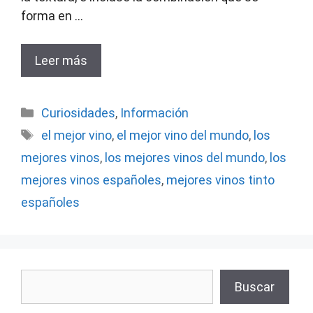
forma en …
Leer más
Categorías
Curiosidades
,
Información
Etiquetas
el mejor vino
,
el mejor vino del mundo
,
los
mejores vinos
,
los mejores vinos del mundo
,
los
mejores vinos españoles
,
mejores vinos tinto
españoles
Buscar
Buscar