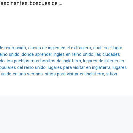
s fascinantes, bosques de …
de reino unido
,
clases de ingles en el extranjero
,
cual es el lugar
eino unido
,
donde aprender ingles en reino unido
,
las ciudades
ido
,
los pueblos mas bonitos de inglaterra
,
lugares de interes en
pulares del reino unido
,
lugares para visitar en inglaterra
,
lugares
o unido en una semana
,
sitios para visitar en inglaterra
,
sitios