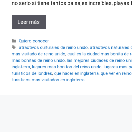
no serlo si tiene tantos paisajes increíbles, playa
Leer más
Categorías
Quiero conocer
Etiquetas
atractivos culturales de reino unido
,
atractivos naturales 
mas visitado de reino unido
,
cual es la ciudad mas bonita de r
mas bonitas de reino unido
,
las mejores ciudades de reino un
inglaterra
,
lugares mas bonitos del reino unido
,
lugares mas po
turisticos de londres
,
que hacer en inglaterra
,
que ver en rein
turisticos mas visitados en inglaterra