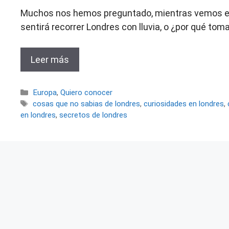
Muchos nos hemos preguntado, mientras vemos esas
sentirá recorrer Londres con lluvia, o ¿por qué tom
Leer más
Categorías
Europa
,
Quiero conocer
Etiquetas
cosas que no sabias de londres
,
curiosidades en londres
,
en londres
,
secretos de londres