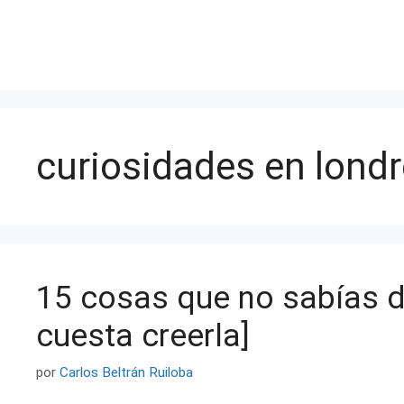
Saltar
al
contenido
curiosidades en lond
15 cosas que no sabías d
cuesta creerla]
por
Carlos Beltrán Ruiloba