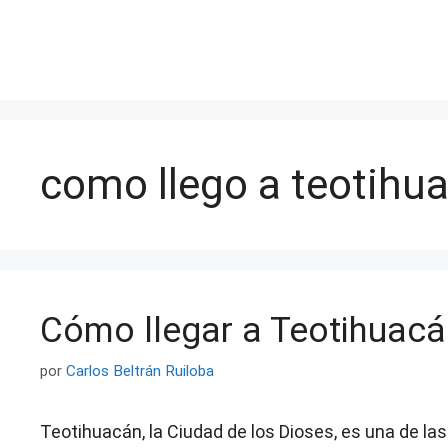
Saltar
al
contenido
como llego a teotihu
Cómo llegar a Teotihuac
por
Carlos Beltrán Ruiloba
Teotihuacán, la Ciudad de los Dioses, es una de l