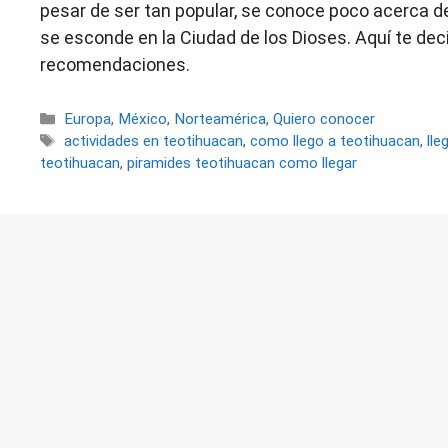
pesar de ser tan popular, se conoce poco acerca d
se esconde en la Ciudad de los Dioses. Aquí te d
recomendaciones.
Categorías
Europa
,
México
,
Norteamérica
,
Quiero conocer
Etiquetas
actividades en teotihuacan
,
como llego a teotihuacan
,
lle
teotihuacan
,
piramides teotihuacan como llegar